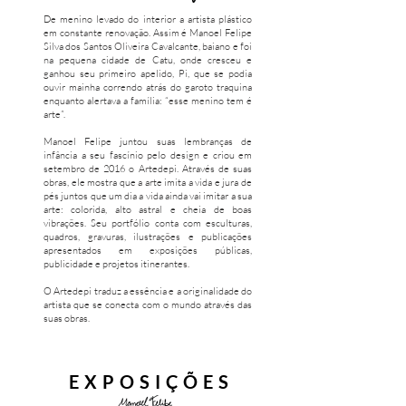
De menino levado do interior a artista plástico
em constante renovação. Assim é Manoel Felipe
Silva dos Santos Oliveira Cavalcante, baiano e foi
na pequena cidade de Catu, onde cresceu e
ganhou seu primeiro apelido, Pi, que se podia
ouvir mainha correndo atrás do garoto traquina
enquanto alertava a família: “esse menino tem é
arte”.
Manoel Felipe juntou suas lembranças de
infância a seu fascínio pelo design e criou em
setembro de 2016 o Artedepi. Através de suas
obras, ele mostra que a arte imita a vida e jura de
pés juntos que um dia a vida ainda vai imitar a sua
arte: colorida, alto astral e cheia de boas
vibrações. Seu portfólio conta com esculturas,
quadros, gravuras, ilustrações e publicações
apresentados em exposições públicas,
publicidade e projetos itinerantes.
O Artedepi traduz a essência e a originalidade do
artista que se conecta com o mundo através das
suas obras.
EXPOSIÇÕES