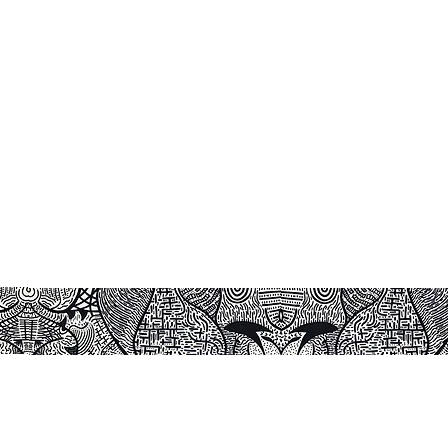
ada tamanho
ou Canvas
zação de molduras.
 dentro de caixa, para manter
 no tubo de envio.
moldura e lacrada para não
lar.
tato direto com o sol e nem de
bientes úmidos.