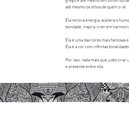
grego e até mesmo em olhos human
até mesmo os olhos de quem o vê.
Ela renova energia, acelera o humor
bondade, inspira viver em harmonia 
Ela é uma das cores mais famosas 
Ela é a cor com infinitas tonalidad
Por isso, nada mais que justo cria
e presente entre nós.