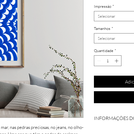
Impressão
*
Selecionar
Tamanhos
*
Selecionar
Quantidade
*
Adic
INFORMAÇÕES D
mar, nas pedras preciosas, no jeans, no olho-
Coleção: Blu