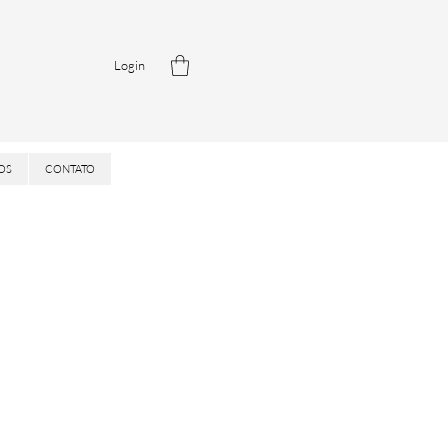
Login
OS
CONTATO
reço