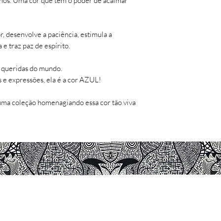
os. Uma cor que têm o poder de acalmar
Tipo: Gravura
Tiragem: 45 para c
Artista: Felipe Silva
, desenvolve a paciência, estimula a
Impressão:
Studio 
e traz paz de espírito.
e queridas do mundo.
OBSERVAÇÕES:
es e expressões, ela é a cor AZUL!
- Não há comerciali
r uma coleção homenagiando essa cor tão viva
- Enviada no tubo e
sua integridade.
- Não manter a obra
- Manter a obra na 
enrrugar e/ou amare
- Não deixar em con
flashs fotográficos.
- Não deixar em am
© 2016 - 2026 Artedepi por Manoel Felipe.
Todos os direitos reservados.